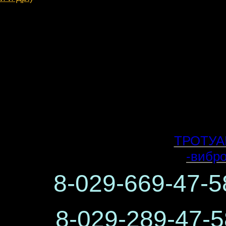
ТРОТУА
-вибр
8-029-669-47
8-029-289-47