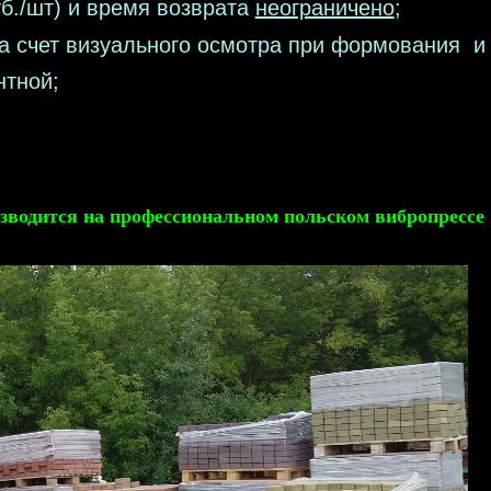
б./шт) и время возврата
неограничено
;
 счет визуального осмотра при формования и 
нтной;
зводится на профессиональном польском вибропрессе