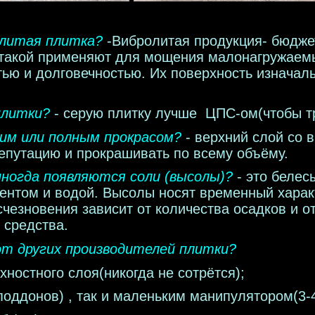
олитая плитка
?
-
Вибролитая продукция- бюдже
такой применяют для мощения малонагружаемых
тью и долговечностью. Их поверхность изнача
плитки
?
- серую плитку лучше ЦПС-ом(чтобы тр
им или полным прокрасом
?
- верхний слой со 
репутацию и прокрашивать по всему объёму.
иногда появляются соли (высолы)
?
-
это белес
ентом и водой. Высолы носят временный харак
чезновения зависит от количества осадков и о
 средства.
от других производителей плитки
?
хностного слоя(никогда не сотрётся);
оддонов) , так и маленьким манипулятором(3-4