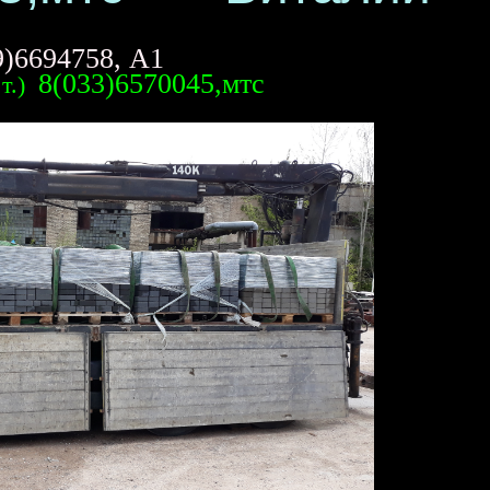
9)6694758, А1
8(033)6570045,мтс
 т.)