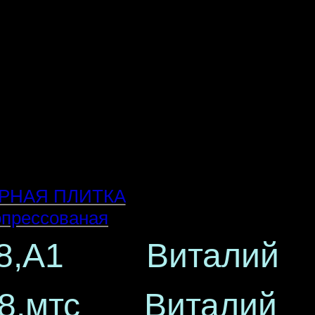
РНАЯ ПЛИТКА
опрессованая
-58,A1 Виталий
-58,мтс Виталий